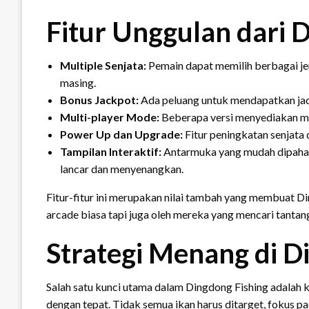
Fitur Unggulan dari 
Multiple Senjata:
Pemain dapat memilih berbagai jen
masing.
Bonus Jackpot:
Ada peluang untuk mendapatkan jac
Multi-player Mode:
Beberapa versi menyediakan mo
Power Up dan Upgrade:
Fitur peningkatan senjat
Tampilan Interaktif:
Antarmuka yang mudah dipaham
lancar dan menyenangkan.
Fitur-fitur ini merupakan nilai tambah yang membuat D
arcade biasa tapi juga oleh mereka yang mencari tantan
Strategi Menang di D
Salah satu kunci utama dalam Dingdong Fishing adala
dengan tepat. Tidak semua ikan harus ditarget, fokus p