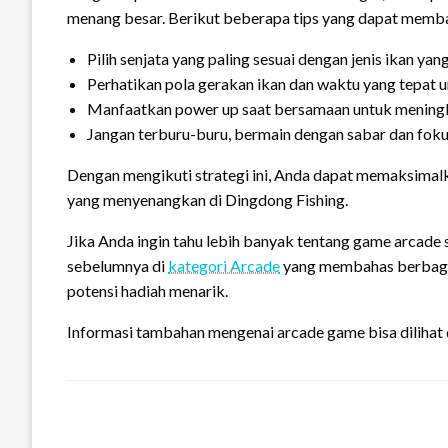
menang besar. Berikut beberapa tips yang dapat memb
Pilih senjata yang paling sesuai dengan jenis ikan yang
Perhatikan pola gerakan ikan dan waktu yang tepat
Manfaatkan power up saat bersamaan untuk meningk
Jangan terburu-buru, bermain dengan sabar dan foku
Dengan mengikuti strategi ini, Anda dapat memaksima
yang menyenangkan di Dingdong Fishing.
Jika Anda ingin tahu lebih banyak tentang game arcade 
sebelumnya di
kategori Arcade
yang membahas berbagai
potensi hadiah menarik.
Informasi tambahan mengenai arcade game bisa dilihat 