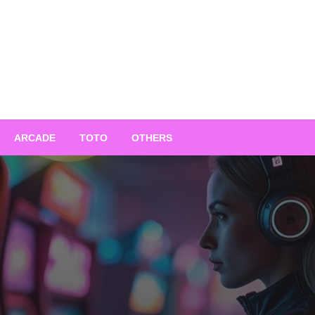
ARCADE
TOTO
OTHERS