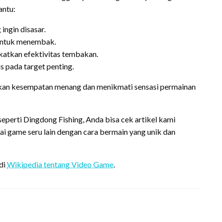
antu:
 ingin disasar.
 untuk menembak.
atkan efektivitas tembakan.
s pada target penting.
lkan kesempatan menang dan menikmati sensasi permainan
seperti Dingdong Fishing, Anda bisa cek artikel kami
 game seru lain dengan cara bermain yang unik dan
di
Wikipedia tentang Video Game
.