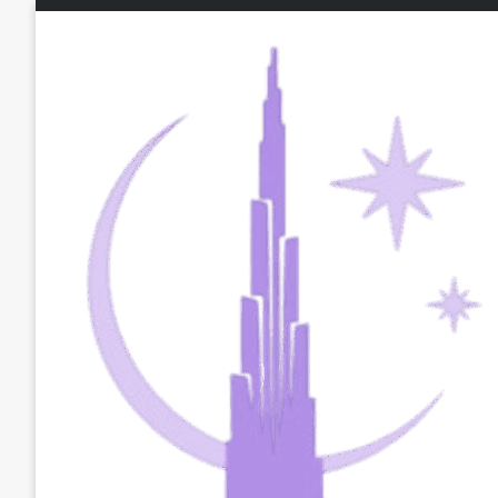
Skip
to
content