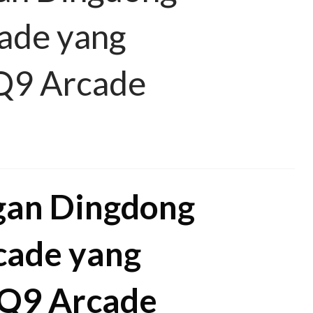
cade yang
Q9 Arcade
gan Dingdong
cade yang
CQ9 Arcade