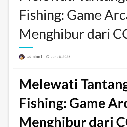
Fishing: Game Ar
Menghibur dari C
Posted
adminn1
June 8, 2026
on
Melewati Tantan
Fishing: Game Ar
Menghibur dari 