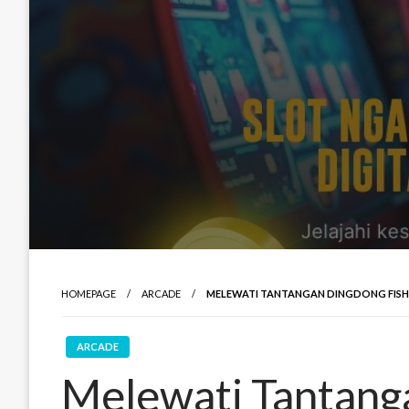
HOMEPAGE
ARCADE
MELEWATI TANTANGAN DINGDONG FISH
ARCADE
Melewati Tantang