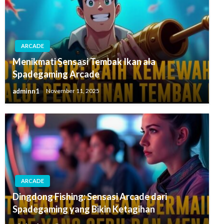
ARCADE
Menikmati Sensasi Tembak Ikan ala
Spadegaming Arcade
adminn1
November 11, 2025
ARCADE
Dingdong Fishing: Sensasi Arcade dari
Spadegaming yang Bikin Ketagihan