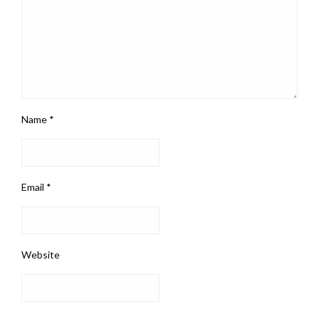
Name
*
Email
*
Website