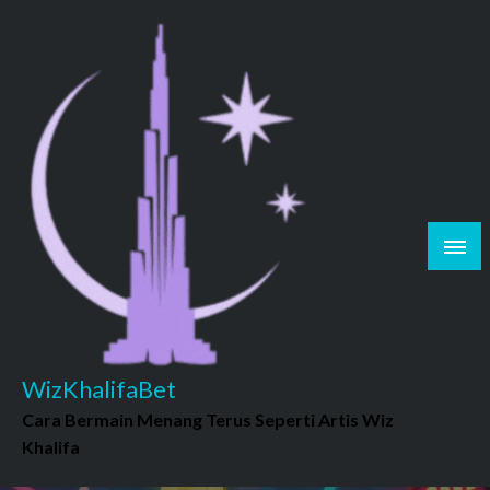
Skip
to
content
WizKhalifaBet
Cara Bermain Menang Terus Seperti Artis Wiz
Khalifa