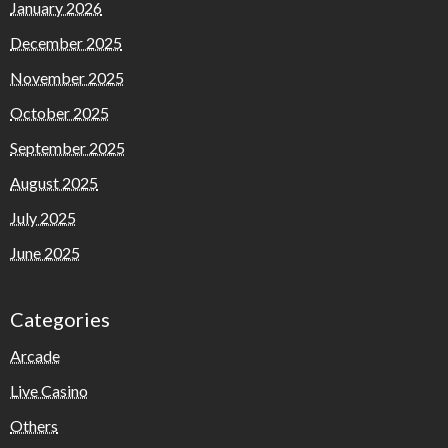
January 2026
December 2025
November 2025
October 2025
September 2025
August 2025
July 2025
June 2025
Categories
Arcade
Live Casino
Others