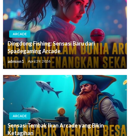
ARCADE
Dingdong Fishing: Sensasi Baru dari
Spadegaming Arcade
adminn1
April 29, 2026
ARCADE
Sensasi Tembak Ikan Arcade yang Bikin
Ketagihan