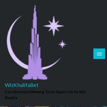
Skip
to
content
WizKhalifaBet
Cara Bermain Menang Terus Seperti Artis Wiz
Khalifa