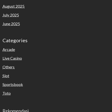
August 2025
July 2025
June 2025
Categories
Arcade
Live Casino
Others
Slot
Sportsbook
Toto
Rekomendasi