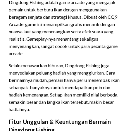
Dingdong Fishing adalah game arcade yang mengajak
pemain untuk berburu ikan dengan menggunakan
beragam senjata dan strategi khusus. Dibuat oleh CQ9
Arcade, game ini menampilkan grafis menarik dengan
nuansa laut yang menenangkan serta efek suara yang
realistis. Gameplay-nya menantang sekaligus
menyenangkan, sangat cocok untuk para pecinta game
arcade.
Selain menawarkan hiburan, Dingdong Fishing juga
menyediakan peluang hadiah yang menggiurkan. Cara
bermainnya mudah, pemain hanya perlu menembak ikan
sebanyak-banyaknya untuk mendapatkan poin dan
hadiah kemenangan. Setiap ikan memiliki nilai berbeda,
semakin besar dan langka ikan tersebut, makin besar
hadiahnya.
Fitur Unggulan & Keuntungan Bermain
Dingdong Fishing