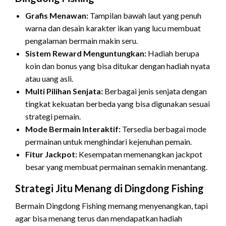
Grafis Menawan:
Tampilan bawah laut yang penuh
warna dan desain karakter ikan yang lucu membuat
pengalaman bermain makin seru.
Sistem Reward Menguntungkan:
Hadiah berupa
koin dan bonus yang bisa ditukar dengan hadiah nyata
atau uang asli.
Multi Pilihan Senjata:
Berbagai jenis senjata dengan
tingkat kekuatan berbeda yang bisa digunakan sesuai
strategi pemain.
Mode Bermain Interaktif:
Tersedia berbagai mode
permainan untuk menghindari kejenuhan pemain.
Fitur Jackpot:
Kesempatan memenangkan jackpot
besar yang membuat permainan semakin menantang.
Strategi Jitu Menang di Dingdong Fishing
Bermain Dingdong Fishing memang menyenangkan, tapi
agar bisa menang terus dan mendapatkan hadiah