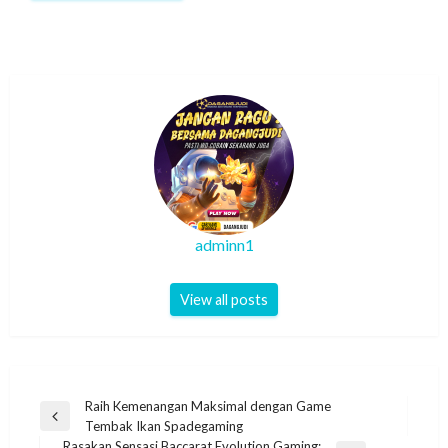
adminn1
View all posts
Post
Raih Kemenangan Maksimal dengan Game
Previous
Tembak Ikan Spadegaming
navigation
Post
Rasakan Sensasi Baccarat Evolution Gaming: