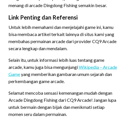
menang di arcade Dingdong Fishing semakin besar.
Link Penting dan Referensi
Untuk lebih memahami dan menjelajahi game ini, kamu
bisa membaca artikel terkait lainnya di situs kami yang
membahas permainan arcade dari provider CQ9 Arcade
secara lengkap dan mendalam.
Selain itu, untuk informasi lebih luas tentang game
arcade, kamu juga bisa mengunjungi
Wikipedia – Arcade
Game
yang memberikan gambaran umum sejarah dan
perkembangan game arcade.
Selamat mencoba sensasi kemenangan mudah dengan
Arcade Dingdong Fishing dari CQ9 Arcade! Jangan lupa
untuk bermain dengan bijak dan menikmati setiap
momen seru dalam permainan.