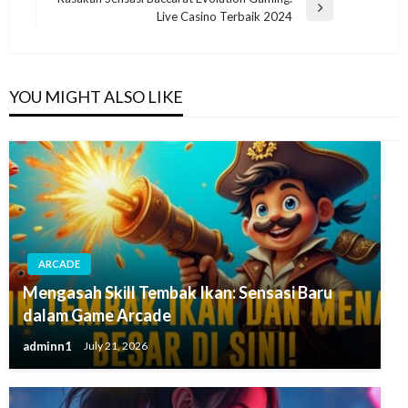
Next
Live Casino Terbaik 2024
Post
YOU MIGHT ALSO LIKE
ARCADE
Mengasah Skill Tembak Ikan: Sensasi Baru
dalam Game Arcade
adminn1
July 21, 2026