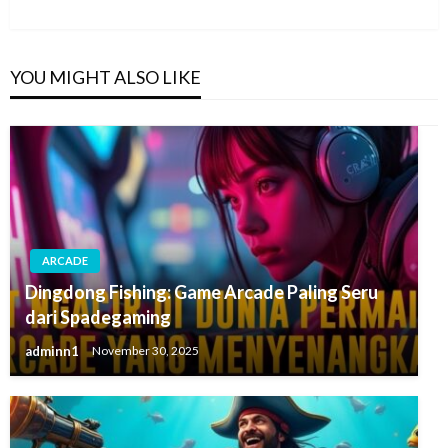
Post
YOU MIGHT ALSO LIKE
ARCADE
Dingdong Fishing: Game Arcade Paling Seru
dari Spadegaming
adminn1
November 30, 2025