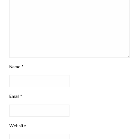
Name
*
Email
*
Website