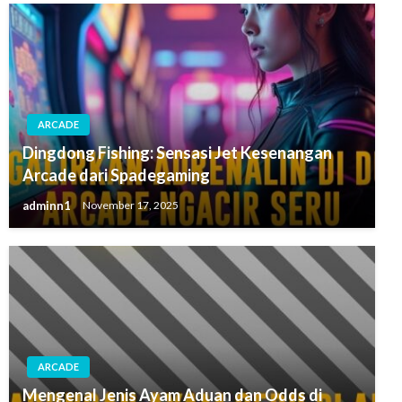
ARCADE
Dingdong Fishing: Sensasi Jet Kesenangan
Arcade dari Spadegaming
adminn1
November 17, 2025
ARCADE
Mengenal Jenis Ayam Aduan dan Odds di