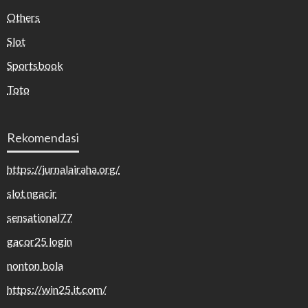
Others
Slot
Sportsbook
Toto
Rekomendasi
https://jurnalairaha.org/
slot ngacir
sensational77
gacor25 login
nonton bola
https://win25.it.com/