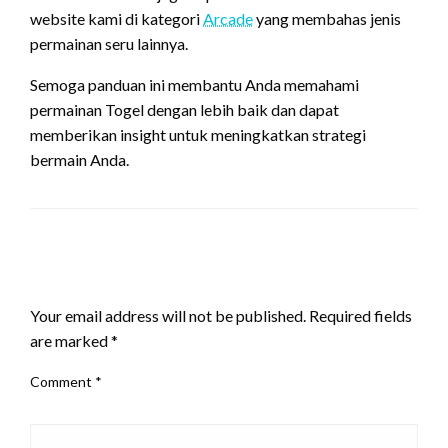
website kami di kategori
Arcade
yang membahas jenis
permainan seru lainnya.
Semoga panduan ini membantu Anda memahami
permainan Togel dengan lebih baik dan dapat
memberikan insight untuk meningkatkan strategi
bermain Anda.
LEAVE A RESPONSE
Your email address will not be published.
Required fields
are marked
*
Comment
*