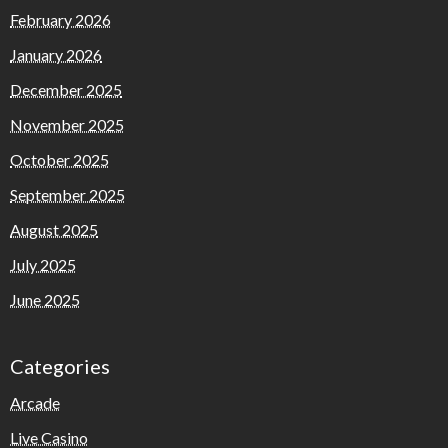
February 2026
January 2026
December 2025
November 2025
October 2025
September 2025
August 2025
July 2025
June 2025
Categories
Arcade
Live Casino