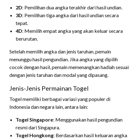
2D
: Pemilihan dua angka terakhir dari hasil undian.
3D
: Pemilihan tiga angka dari hasil undian secara
tepat.
4D
: Memilih empat angka yang akan keluar secara
berurutan.
Setelah memilih angka dan jenis taruhan, pemain
menunggu hasil pengundian. Jika angka yang dipilih
cocok dengan hasil, pemain memenangkan hadiah sesuai
dengan jenis taruhan dan modal yang dipasang.
Jenis-Jenis Permainan Togel
Togel memiliki berbagai variasi yang populer di
Indonesia dan negara lain, antara lain:
Togel Singapore
: Menggunakan hasil pengundian
resmi dari Singapura.
Togel Hongkong
: Berdasarkan hasil keluaran angka