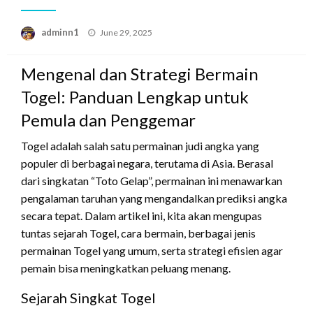
Posted
adminn1
June 29, 2025
on
Mengenal dan Strategi Bermain
Togel: Panduan Lengkap untuk
Pemula dan Penggemar
Togel adalah salah satu permainan judi angka yang
populer di berbagai negara, terutama di Asia. Berasal
dari singkatan “Toto Gelap”, permainan ini menawarkan
pengalaman taruhan yang mengandalkan prediksi angka
secara tepat. Dalam artikel ini, kita akan mengupas
tuntas sejarah Togel, cara bermain, berbagai jenis
permainan Togel yang umum, serta strategi efisien agar
pemain bisa meningkatkan peluang menang.
Sejarah Singkat Togel