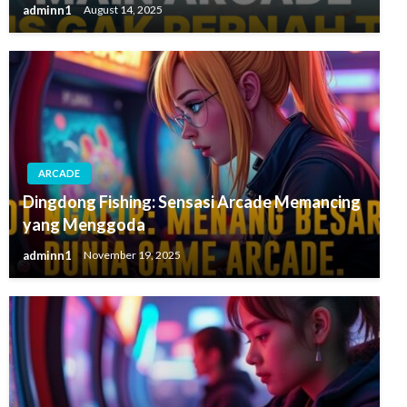
adminn1
August 14, 2025
ARCADE
Dingdong Fishing: Sensasi Arcade Memancing
yang Menggoda
adminn1
November 19, 2025