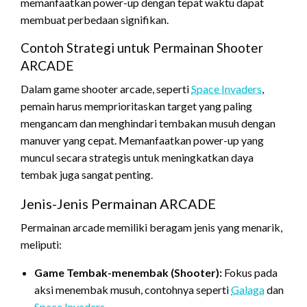
memanfaatkan power-up dengan tepat waktu dapat
membuat perbedaan signifikan.
Contoh Strategi untuk Permainan Shooter
ARCADE
Dalam game shooter arcade, seperti
Space Invaders
,
pemain harus memprioritaskan target yang paling
mengancam dan menghindari tembakan musuh dengan
manuver yang cepat. Memanfaatkan power-up yang
muncul secara strategis untuk meningkatkan daya
tembak juga sangat penting.
Jenis-Jenis Permainan ARCADE
Permainan arcade memiliki beragam jenis yang menarik,
meliputi:
Game Tembak-menembak (Shooter):
Fokus pada
aksi menembak musuh, contohnya seperti
Galaga
dan
Space Invaders
.