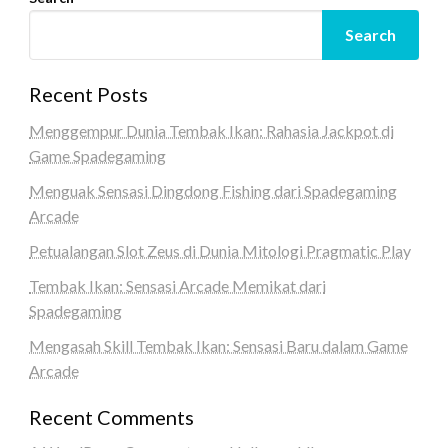
Search
Recent Posts
Menggempur Dunia Tembak Ikan: Rahasia Jackpot di
Game Spadegaming
Menguak Sensasi Dingdong Fishing dari Spadegaming
Arcade
Petualangan Slot Zeus di Dunia Mitologi Pragmatic Play
Tembak Ikan: Sensasi Arcade Memikat dari
Spadegaming
Mengasah Skill Tembak Ikan: Sensasi Baru dalam Game
Arcade
Recent Comments