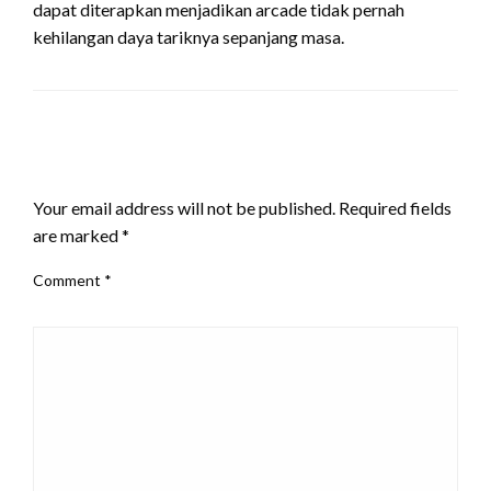
dapat diterapkan menjadikan arcade tidak pernah
kehilangan daya tariknya sepanjang masa.
LEAVE A RESPONSE
Your email address will not be published.
Required fields
are marked
*
Comment
*