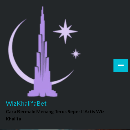
Skip
to
content
WizKhalifaBet
Cara Bermain Menang Terus Seperti Artis Wiz
Khalifa