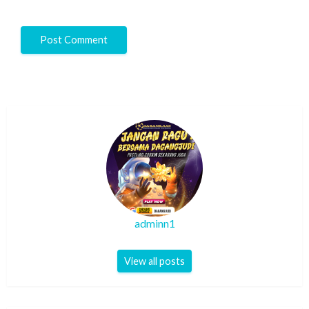
adminn1
View all posts