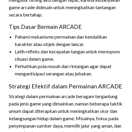
game arcade didesain untuk meningkatkan tantangan
secara bertahap.
Tips Dasar Bermain ARCADE
Pahami mekanisme permainan dan kendalikan
karakter atau objek dengan lancar.
Latih refleks dan kecepatan tangan untuk merespons
situasi dalam game.
Perhatikan pola musuh dan rintangan agar dapat
mengantisipasi serangan atau jebakan.
Strategi Efektif dalam Permainan ARCADE
Strategi dalam permainan arcade beragam tergantung
pada jenis game yang dimainkan, namun beberapa taktik
umum dapat diterapkan untuk meningkatkan skor dan
kelangsungan hidup dalam game. Misalnya, fokus pada
penyimpanan sumber daya, memilih jalur yang aman, dan