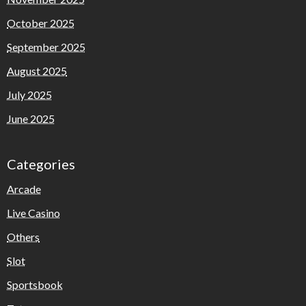
October 2025
September 2025
August 2025
July 2025
June 2025
Categories
Arcade
Live Casino
Others
Slot
Sportsbook