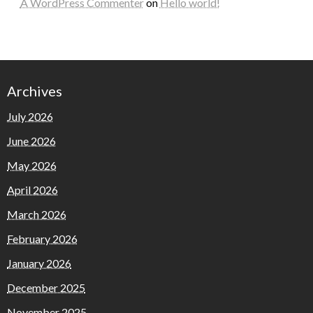
A WordPress Commenter
on
Hello world!
Archives
July 2026
June 2026
May 2026
April 2026
March 2026
February 2026
January 2026
December 2025
November 2025