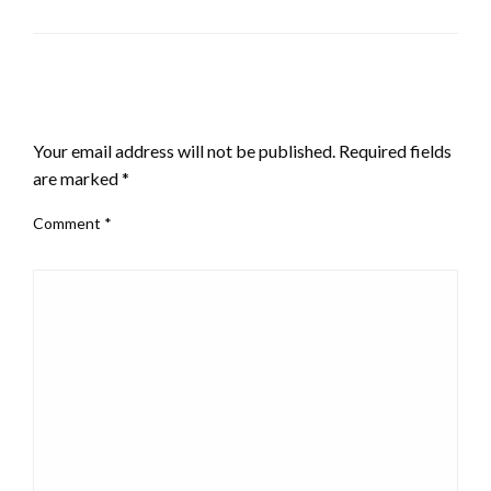
LEAVE A RESPONSE
Your email address will not be published.
Required fields
are marked
*
Comment
*