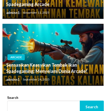
Spadegaming Arcade
adminn1
November 11, 2025
ARCADE
Sensasikan Keasyikan Tembak Ikan
Spadegaming: Menyelami Dunia Arcade!
adminn1
September 24, 2025
Search
Search