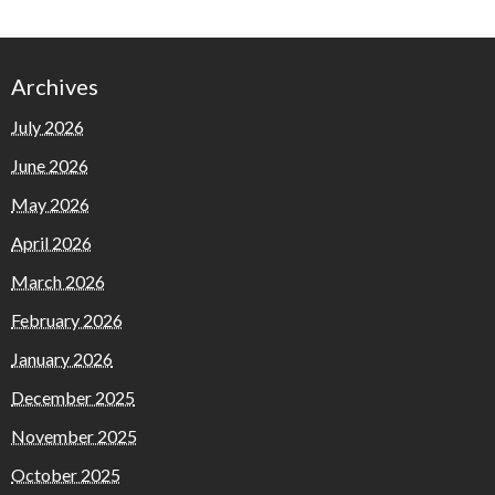
Archives
July 2026
June 2026
May 2026
April 2026
March 2026
February 2026
January 2026
December 2025
November 2025
October 2025