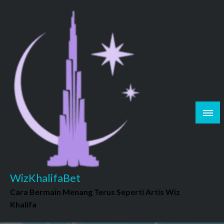
Skip
to
content
WizKhalifaBet
Cara Bermain Menang Terus Seperti Artis Wiz
Khalifa