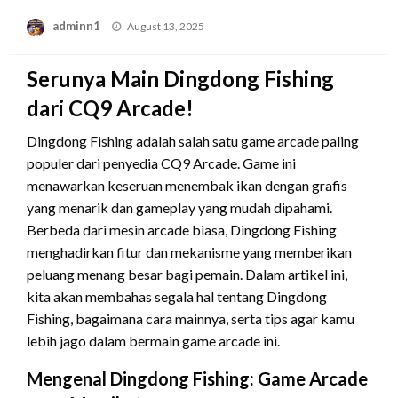
Posted
adminn1
August 13, 2025
on
Serunya Main Dingdong Fishing
dari CQ9 Arcade!
Dingdong Fishing adalah salah satu game arcade paling
populer dari penyedia CQ9 Arcade. Game ini
menawarkan keseruan menembak ikan dengan grafis
yang menarik dan gameplay yang mudah dipahami.
Berbeda dari mesin arcade biasa, Dingdong Fishing
menghadirkan fitur dan mekanisme yang memberikan
peluang menang besar bagi pemain. Dalam artikel ini,
kita akan membahas segala hal tentang Dingdong
Fishing, bagaimana cara mainnya, serta tips agar kamu
lebih jago dalam bermain game arcade ini.
Mengenal Dingdong Fishing: Game Arcade