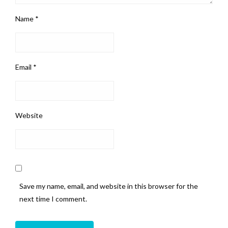
Name
*
Email
*
Website
Save my name, email, and website in this browser for the
next time I comment.