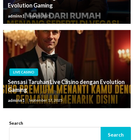
Evolution Gaming
adminn1
July 30, 2025
LIVE CASINO
Sensasi Taruhan Live Casino dengan Evolution
Gaming
adminn1
September 17, 2025
Search
Search