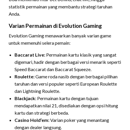
statistik permainan yang membantu strategi taruhan
Anda.
Varian Permainan di Evolution Gaming
Evolution Gaming menawarkan banyak varian game
untuk memenuhi selera pemain:
Baccarat Live:
Permainan kartu klasik yang sangat
digemari, hadir dengan berbagai versi menarik seperti
Speed Baccarat dan Baccarat Squeeze.
Roulette:
Game roda nasib dengan berbagai pilihan
taruhan dan versi populer seperti European Roulette
dan Lightning Roulette.
Blackjack:
Permainan kartu dengan tujuan
mendapatkan nilai 21, disediakan dengan opsi hitung
kartu dan strategi berbeda.
Casino Hold’em:
Varian poker yang menantang
dengan dealer langsung.