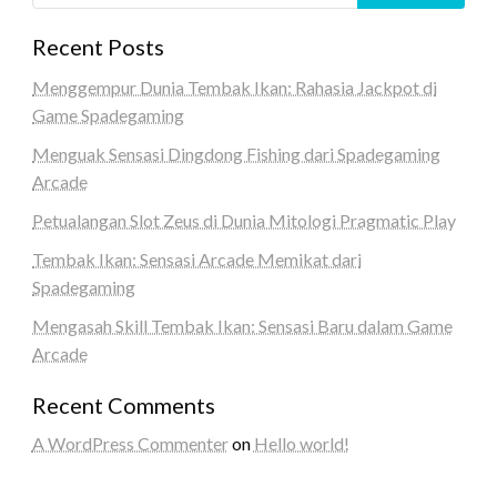
Recent Posts
Menggempur Dunia Tembak Ikan: Rahasia Jackpot di
Game Spadegaming
Menguak Sensasi Dingdong Fishing dari Spadegaming
Arcade
Petualangan Slot Zeus di Dunia Mitologi Pragmatic Play
Tembak Ikan: Sensasi Arcade Memikat dari
Spadegaming
Mengasah Skill Tembak Ikan: Sensasi Baru dalam Game
Arcade
Recent Comments
A WordPress Commenter
on
Hello world!