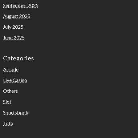
September 2025
August 2025
July 2025
June 2025
Categories
Arcade
Live Casino
Others
Slot
Sportsbook
Toto