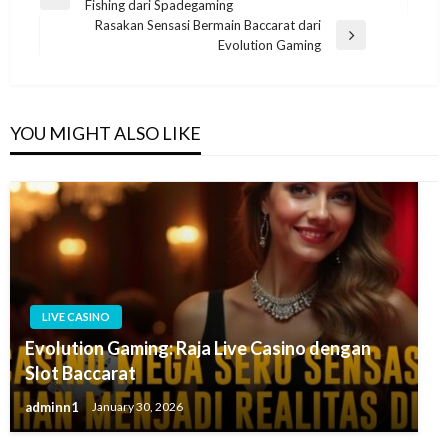
Previous
Fishing dari Spadegaming
navigation
Post
Rasakan Sensasi Bermain Baccarat dari
Next
Evolution Gaming
Post
YOU MIGHT ALSO LIKE
LIVE CASINO
Evolution Gaming: Raja Live Casino dengan
Slot Baccarat
adminn1
January 30, 2026