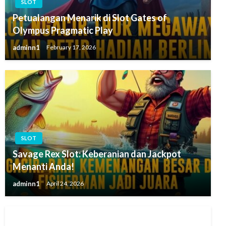
SLOT
Petualangan Menarik di Slot Gates of
Olympus Pragmatic Play
adminn1
February 17, 2026
SLOT
Savage Rex Slot: Keberanian dan Jackpot
Menanti Anda!
adminn1
April 24, 2026