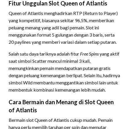
Fitur Unggulan Slot Queen of Atlantis
Queen of Atlantis menghadirkan RTP (Return to Player)
yang kompetitif, biasanya sekitar 96,5%, memberikan
peluang menang yang adil bagi pemain. Slot ini
menggunakan format 5 gulungan dengan 3 baris, serta
20 paylines yang memberi variasi dalam setiap putaran.
Salah satu daya tariknya adalah fitur
Free Spins
yang aktif
saat simbol Scatter muncul minimal 3 kali,
memungkinkan pemain mendapatkan putaran gratis
dengan peluang kemenangan berlipat. Selain itu, hadirnya
simbol Wild membantu menggantikan simbol lain untuk
membentuk kombinasi kemenangan lebih mudah.
Cara Bermain dan Menang di Slot Queen
of Atlantis
Bermain slot Queen of Atlantis cukup mudah. Pemain
hanya perlu memilih taruhan per spin dan memutar