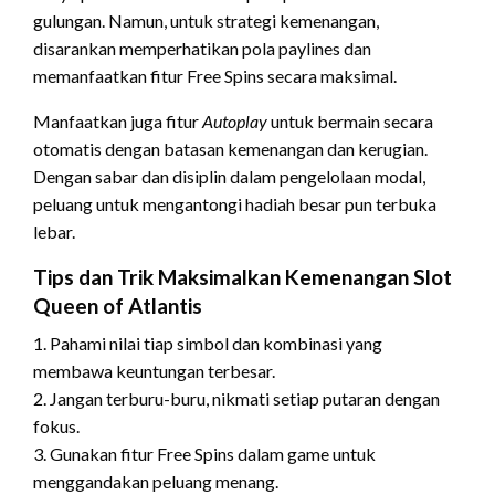
gulungan. Namun, untuk strategi kemenangan,
disarankan memperhatikan pola paylines dan
memanfaatkan fitur Free Spins secara maksimal.
Manfaatkan juga fitur
Autoplay
untuk bermain secara
otomatis dengan batasan kemenangan dan kerugian.
Dengan sabar dan disiplin dalam pengelolaan modal,
peluang untuk mengantongi hadiah besar pun terbuka
lebar.
Tips dan Trik Maksimalkan Kemenangan Slot
Queen of Atlantis
1. Pahami nilai tiap simbol dan kombinasi yang
membawa keuntungan terbesar.
2. Jangan terburu-buru, nikmati setiap putaran dengan
fokus.
3. Gunakan fitur Free Spins dalam game untuk
menggandakan peluang menang.