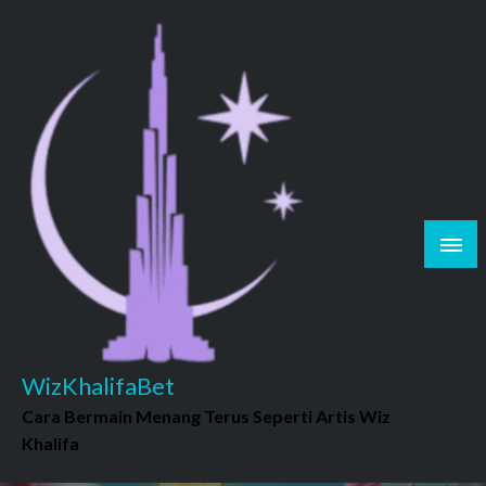
Skip
to
content
WizKhalifaBet
Cara Bermain Menang Terus Seperti Artis Wiz
Khalifa