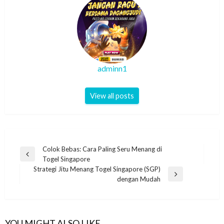
adminn1
View all posts
Post
Colok Bebas: Cara Paling Seru Menang di
Previous
Togel Singapore
navigation
Post
Strategi Jitu Menang Togel Singapore (SGP)
Next
dengan Mudah
Post
YOU MIGHT ALSO LIKE