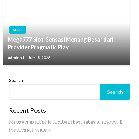
SLOT
Mega777 Slot: Sensasi Menang Besar dari
Provider Pragmatic Play
adminn1
July 18, 2026
Search
Search
Recent Posts
Menggempur Dunia Tembak Ikan: Rahasia Jackpot di
Game Spadegaming