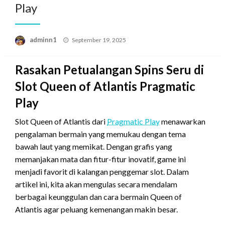
Play
Posted
adminn1
September 19, 2025
on
Rasakan Petualangan Spins Seru di
Slot Queen of Atlantis Pragmatic
Play
Slot Queen of Atlantis dari
Pragmatic Play
menawarkan
pengalaman bermain yang memukau dengan tema
bawah laut yang memikat. Dengan grafis yang
memanjakan mata dan fitur-fitur inovatif, game ini
menjadi favorit di kalangan penggemar slot. Dalam
artikel ini, kita akan mengulas secara mendalam
berbagai keunggulan dan cara bermain Queen of
Atlantis agar peluang kemenangan makin besar.