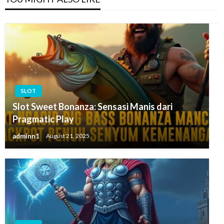
SLOT
Slot Sweet Bonanza: Sensasi Manis dari
Pragmatic Play
adminn1
August 21, 2025