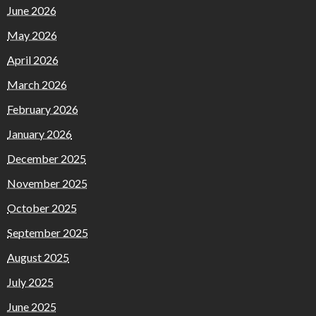
June 2026
May 2026
April 2026
March 2026
February 2026
January 2026
December 2025
November 2025
October 2025
September 2025
August 2025
July 2025
June 2025