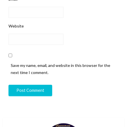
Website
Save my name, email, and website in this browser for the
next time I comment.