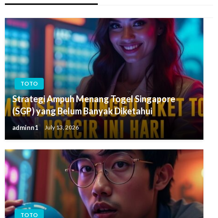
TOTO
Strategi Ampuh Menang Togel Singapore
(SGP) yang Belum Banyak Diketahui
adminn1
July 13, 2026
TOTO