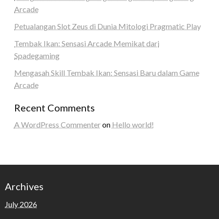
Arcade
Petualangan Slot Zeus di Dunia Mitologi Pragmatic Play
Tembak Ikan: Sensasi Arcade Memikat dari
Spadegaming
Mengasah Skill Tembak Ikan: Sensasi Baru dalam Game
Arcade
Recent Comments
A WordPress Commenter
on
Hello world!
Archives
July 2026