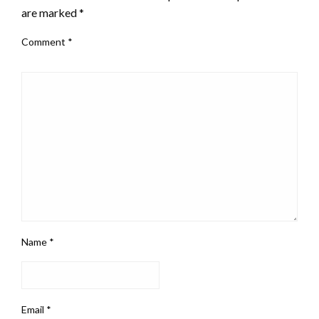
are marked
*
Comment
*
Name
*
Email
*