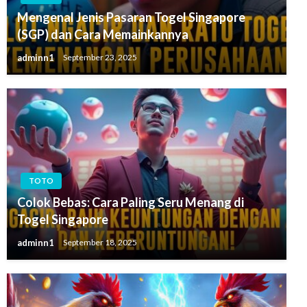
Mengenal Jenis Pasaran Togel Singapore
(SGP) dan Cara Memainkannya
adminn1
September 23, 2025
TOTO
Colok Bebas: Cara Paling Seru Menang di
Togel Singapore
adminn1
September 18, 2025