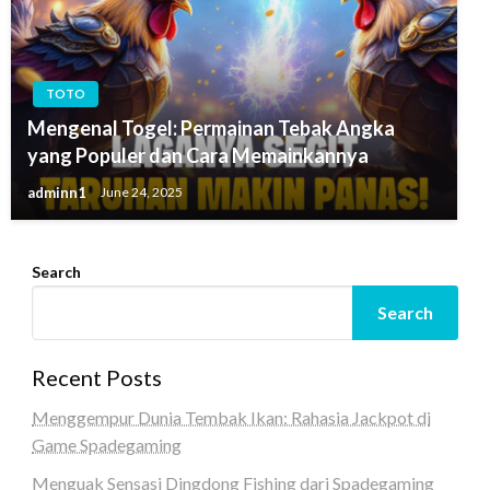
TOTO
Mengenal Togel: Permainan Tebak Angka
yang Populer dan Cara Memainkannya
adminn1
June 24, 2025
Search
Search
Recent Posts
Menggempur Dunia Tembak Ikan: Rahasia Jackpot di
Game Spadegaming
Menguak Sensasi Dingdong Fishing dari Spadegaming