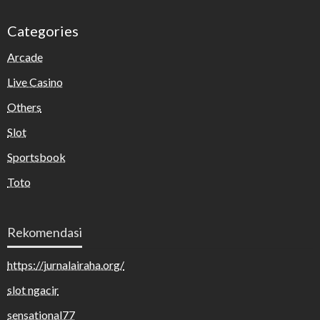
Categories
Arcade
Live Casino
Others
Slot
Sportsbook
Toto
Rekomendasi
https://jurnalairaha.org/
slot ngacir
sensational77