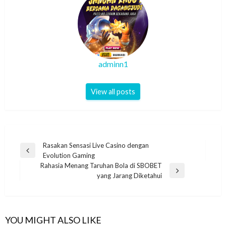
adminn1
View all posts
Post
Rasakan Sensasi Live Casino dengan
Previous
Evolution Gaming
navigation
Post
Rahasia Menang Taruhan Bola di SBOBET
Next
yang Jarang Diketahui
Post
YOU MIGHT ALSO LIKE