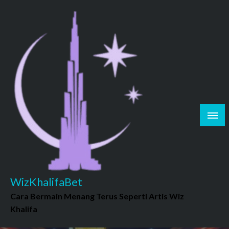
Skip
to
content
WizKhalifaBet
Cara Bermain Menang Terus Seperti Artis Wiz
Khalifa