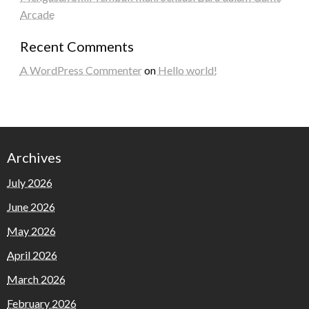
Arcade
Recent Comments
A WordPress Commenter
on
Hello world!
Archives
July 2026
June 2026
May 2026
April 2026
March 2026
February 2026