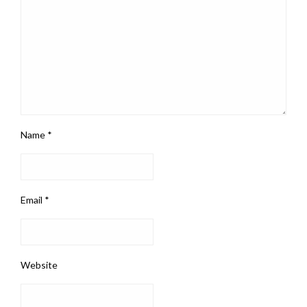
Name
*
Email
*
Website