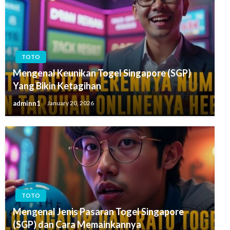
TOTO
Mengenal Keunikan Togel Singapore (SGP)
Yang Bikin Ketagihan
adminn1
January 20, 2026
TOTO
Mengenal Jenis Pasaran Togel Singapore
(SGP) dan Cara Memainkannya