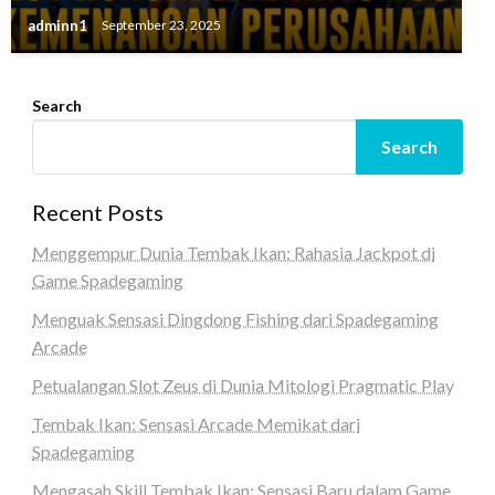
adminn1
September 23, 2025
Search
Search
Recent Posts
Menggempur Dunia Tembak Ikan: Rahasia Jackpot di
Game Spadegaming
Menguak Sensasi Dingdong Fishing dari Spadegaming
Arcade
Petualangan Slot Zeus di Dunia Mitologi Pragmatic Play
Tembak Ikan: Sensasi Arcade Memikat dari
Spadegaming
Mengasah Skill Tembak Ikan: Sensasi Baru dalam Game