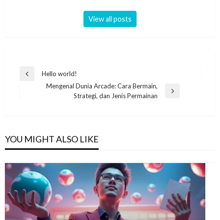
View all posts
Post
Hello world!
Previous
navigation
Mengenal Dunia Arcade: Cara Bermain,
Post
Next
Strategi, dan Jenis Permainan
Post
YOU MIGHT ALSO LIKE