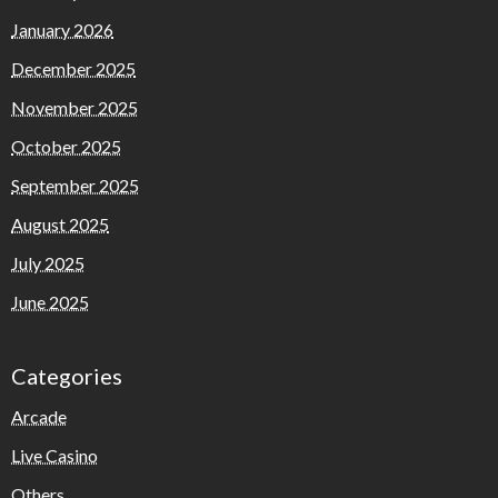
January 2026
December 2025
November 2025
October 2025
September 2025
August 2025
July 2025
June 2025
Categories
Arcade
Live Casino
Others