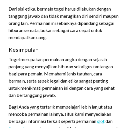
Dari sisi etika, bermain togel harus dilakukan dengan
tanggung jawab dan tidak merugikan diri sendiri maupun
orang lain. Permainan ini sebaiknya dipandang sebagai
hiburan semata, bukan sebagai cara cepat untuk
mendapatkan uang.
Kesimpulan
Togel merupakan permainan angka dengan sejarah
panjang yang menyajikan hiburan sekaligus tantangan
bagi para pemain. Memahami jenis taruhan, cara
bermain, serta aspek legal dan etika sangat penting
untuk menikmati permainan ini dengan cara yang sehat
dan bertanggung jawab.
Bagi Anda yang tertarik mempelajari lebih lanjut atau
mencoba permainan lainnya, situs kami menyediakan
berbagai informasi terkait seperti permainan
slot
dan