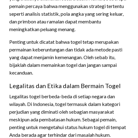
pemain percaya bahwa menggunakan strategi tertentu
seperti analisis statistik, pola angka yang sering keluar,
dan primbon atau ramalan dapat membantu
meningkatkan peluang menang.
Penting untuk dicatat bahwa togel tetap merupakan
permainan keberuntungan dan tidak ada metode pasti
yang dapat menjamin kemenangan. Oleh sebab itu,
bijaklah dalam memainkan togel dan jangan sampai
kecanduan.
Legalitas dan Etika dalam Bermain Togel
Legalitas togel berbeda-beda di setiap negara dan
wilayah. Di Indonesia, togel termasuk dalam kategori
perjudian yang diminati oleh sebagian masyarakat
meskipun ada pembatasan hukum. Sebagai pemain,
penting untuk mengetahui status hukum togel di tempat
Anda berada agar terhindar dari masalah hukum.