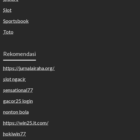
Slot
Sportsbook
Toto
Rekomendasi
https://jurnalairaha.org/
slot ngacir
sensational77
gacor25 login
nonton bola
https://win25.it.com/
hokiwin77