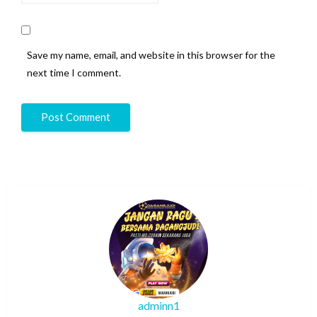
Save my name, email, and website in this browser for the
next time I comment.
adminn1