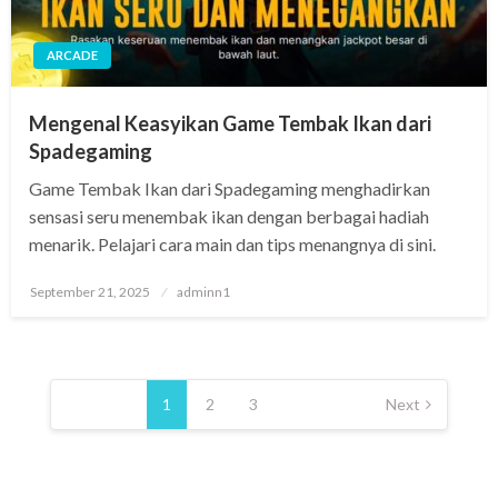
ARCADE
Mengenal Keasyikan Game Tembak Ikan dari
Spadegaming
Game Tembak Ikan dari Spadegaming menghadirkan
sensasi seru menembak ikan dengan berbagai hadiah
menarik. Pelajari cara main dan tips menangnya di sini.
Posted
September 21, 2025
adminn1
on
Posts
pagination
1
2
3
Next