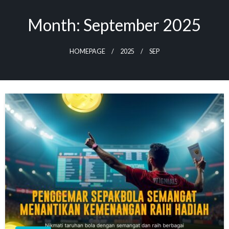
Month:
September 2025
HOMEPAGE
2025
SEP