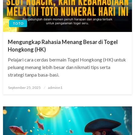
TOTO
Mengungkap Rahasia Menang Besar di Togel
Hongkong (HK)
Pelajari cara cerdas bermain Togel Hongkong (HK) untuk
peluang menang lebih besar dan nikmati tips serta
strategi tanpa basa-basi.
Posted
September 25, 2025
adminn1
on