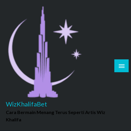
Skip
to
content
WizKhalifaBet
Cara Bermain Menang Terus Seperti Artis Wiz
Khalifa