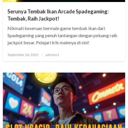
Serunya Tembak Ikan Arcade Spadegaming:
Tembak, Raih Jackpot!
Nikmati keseruan bermain game tembak ikan dari
Spadegaming yang penuh tantangan dengan peluang raih
jackpot besar. Pelajari trik mainnya di sini!
Posted
September 26, 2025
adminn1
on