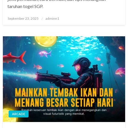
taruhan togel SGP.
Posted
September 23, 2025
adminn1
on
ARCADE