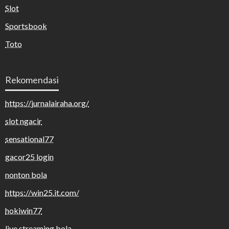
Slot
Sportsbook
Toto
Rekomendasi
https://jurnalairaha.org/
slot ngacir
sensational77
gacor25 login
nonton bola
https://win25.it.com/
hokiwin77
live streaming bola