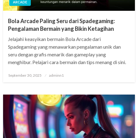
ARCADE
Bola Arcade Paling Seru dari Spadegaming:
Pengalaman Bermain yang Bikin Ketagihan
Jelajahi keasyikan bermain Bola Arcade dari
Spadegaming yang menawarkan pengalaman unik dan
seru dengan grafis menarik dan gameplay yang
menghibur. Pelajari cara bermain dan tips menang di sini.
Posted
September 30, 2025
adminn1
on