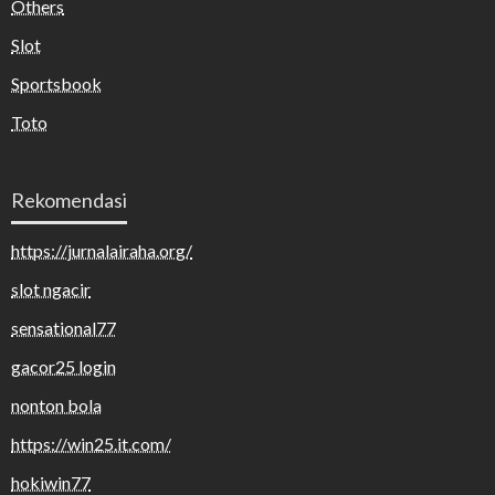
Others
Slot
Sportsbook
Toto
Rekomendasi
https://jurnalairaha.org/
slot ngacir
sensational77
gacor25 login
nonton bola
https://win25.it.com/
hokiwin77