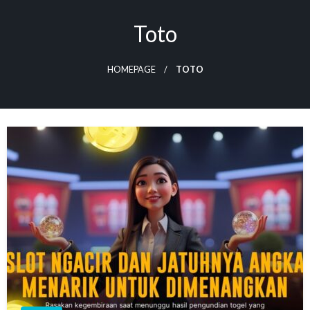
Toto
HOMEPAGE
TOTO