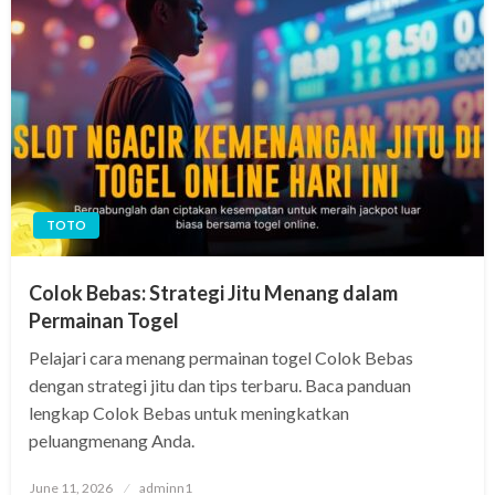
TOTO
Colok Bebas: Strategi Jitu Menang dalam
Permainan Togel
Pelajari cara menang permainan togel Colok Bebas
dengan strategi jitu dan tips terbaru. Baca panduan
lengkap Colok Bebas untuk meningkatkan
peluangmenang Anda.
Posted
June 11, 2026
adminn1