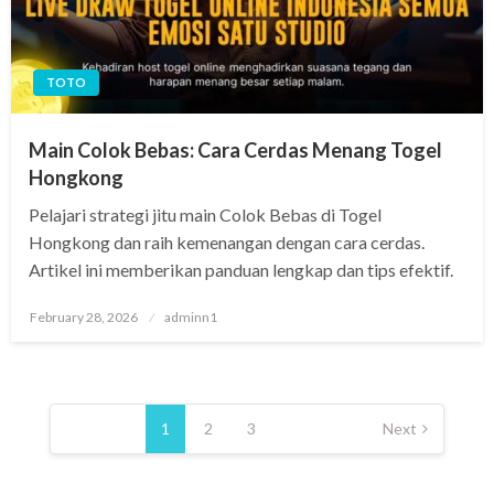
TOTO
Main Colok Bebas: Cara Cerdas Menang Togel
Hongkong
Pelajari strategi jitu main Colok Bebas di Togel
Hongkong dan raih kemenangan dengan cara cerdas.
Artikel ini memberikan panduan lengkap dan tips efektif.
Posted
February 28, 2026
adminn1
on
Posts
pagination
1
2
3
Next