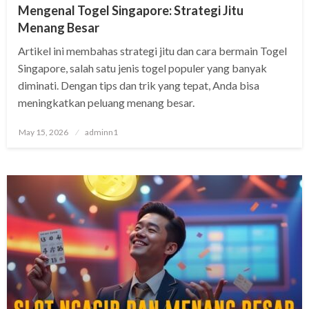
Mengenal Togel Singapore: Strategi Jitu
Menang Besar
Artikel ini membahas strategi jitu dan cara bermain Togel
Singapore, salah satu jenis togel populer yang banyak
diminati. Dengan tips dan trik yang tepat, Anda bisa
meningkatkan peluang menang besar.
Posted
May 15, 2026
adminn1
on