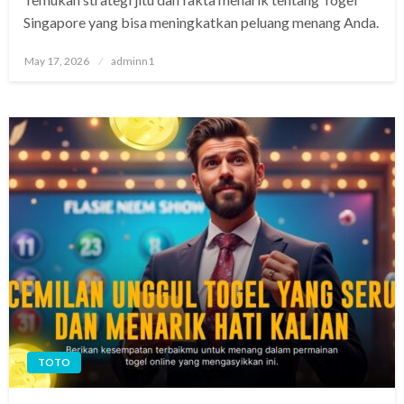
Singapore yang bisa meningkatkan peluang menang Anda.
Posted
May 17, 2026
adminn1
on
TOTO