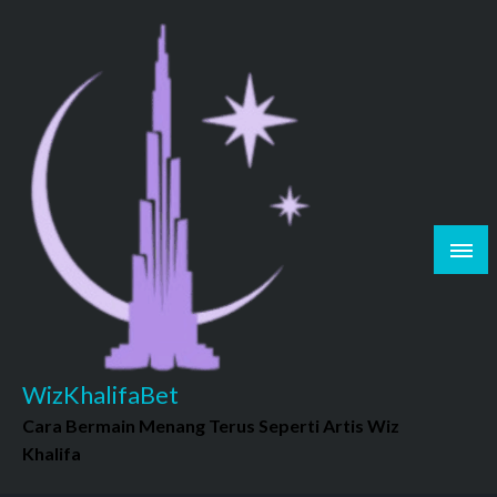
Skip
to
content
WizKhalifaBet
Cara Bermain Menang Terus Seperti Artis Wiz
Khalifa