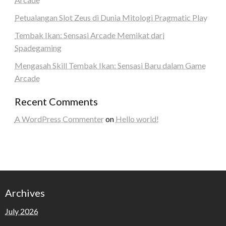
Petualangan Slot Zeus di Dunia Mitologi Pragmatic Play
Tembak Ikan: Sensasi Arcade Memikat dari
Spadegaming
Mengasah Skill Tembak Ikan: Sensasi Baru dalam Game
Arcade
Recent Comments
A WordPress Commenter
on
Hello world!
Archives
July 2026