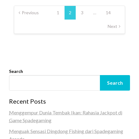
Posts
pagination
Previous
1
2
3
…
14
Next
Search
Search
Recent Posts
Menggempur Dunia Tembak Ikan: Rahasia Jackpot di
Game Spadegaming
Menguak Sensasi Dingdong Fishing dari Spadegaming
Arcade