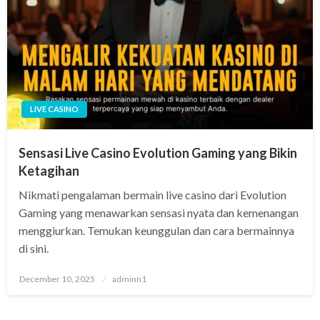
LIVE CASINO
Sensasi Live Casino Evolution Gaming yang Bikin
Ketagihan
Nikmati pengalaman bermain live casino dari Evolution
Gaming yang menawarkan sensasi nyata dan kemenangan
menggiurkan. Temukan keunggulan dan cara bermainnya
di sini.
Posted
December 10, 2025
adminn1
on