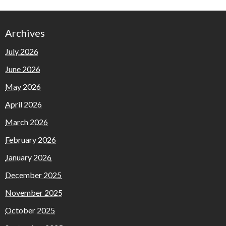
Archives
July 2026
June 2026
May 2026
April 2026
March 2026
February 2026
January 2026
December 2025
November 2025
October 2025