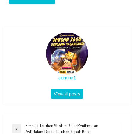
adminn1
View all posts
Post
Sensasi Taruhan Sbobet Bola: Kenikmatan
Previous
Asli dalam Dunia Taruhan Sepak Bola