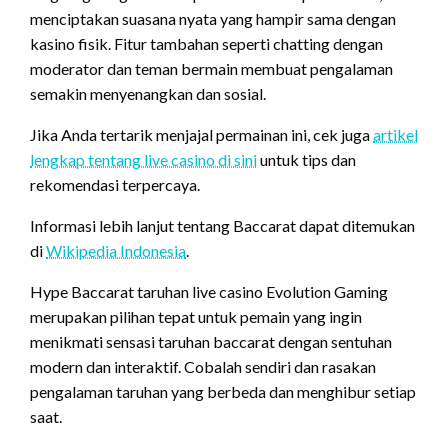
menciptakan suasana nyata yang hampir sama dengan
kasino fisik. Fitur tambahan seperti chatting dengan
moderator dan teman bermain membuat pengalaman
semakin menyenangkan dan sosial.
Jika Anda tertarik menjajal permainan ini, cek juga
artikel
lengkap tentang live casino di sini
untuk tips dan
rekomendasi terpercaya.
Informasi lebih lanjut tentang Baccarat dapat ditemukan
di
Wikipedia Indonesia
.
Hype Baccarat taruhan live casino Evolution Gaming
merupakan pilihan tepat untuk pemain yang ingin
menikmati sensasi taruhan baccarat dengan sentuhan
modern dan interaktif. Cobalah sendiri dan rasakan
pengalaman taruhan yang berbeda dan menghibur setiap
saat.