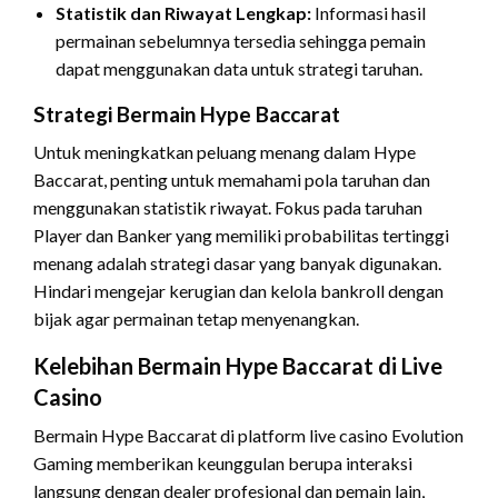
Statistik dan Riwayat Lengkap:
Informasi hasil
permainan sebelumnya tersedia sehingga pemain
dapat menggunakan data untuk strategi taruhan.
Strategi Bermain Hype Baccarat
Untuk meningkatkan peluang menang dalam Hype
Baccarat, penting untuk memahami pola taruhan dan
menggunakan statistik riwayat. Fokus pada taruhan
Player dan Banker yang memiliki probabilitas tertinggi
menang adalah strategi dasar yang banyak digunakan.
Hindari mengejar kerugian dan kelola bankroll dengan
bijak agar permainan tetap menyenangkan.
Kelebihan Bermain Hype Baccarat di Live
Casino
Bermain Hype Baccarat di platform live casino Evolution
Gaming memberikan keunggulan berupa interaksi
langsung dengan dealer profesional dan pemain lain,