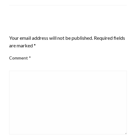
LEAVE A RESPONSE
Your email address will not be published.
Required fields
are marked
*
Comment
*