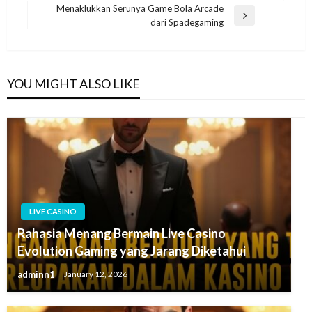
navigation
Post
Menaklukkan Serunya Game Bola Arcade
Next
dari Spadegaming
Post
YOU MIGHT ALSO LIKE
LIVE CASINO
Rahasia Menang Bermain Live Casino
Evolution Gaming yang Jarang Diketahui
adminn1
January 12, 2026