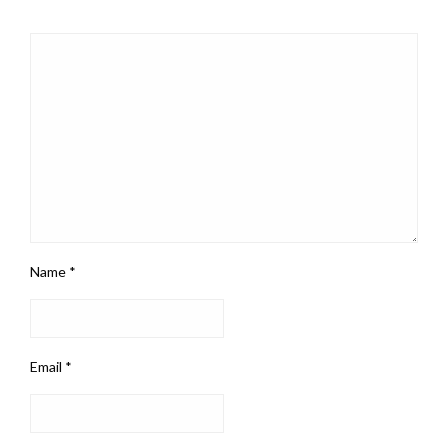
Name
*
Email
*