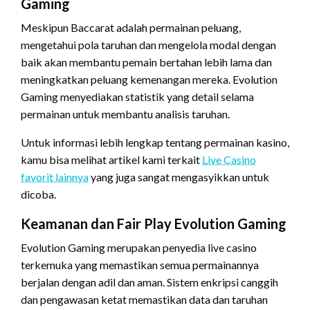
Gaming
Meskipun Baccarat adalah permainan peluang,
mengetahui pola taruhan dan mengelola modal dengan
baik akan membantu pemain bertahan lebih lama dan
meningkatkan peluang kemenangan mereka. Evolution
Gaming menyediakan statistik yang detail selama
permainan untuk membantu analisis taruhan.
Untuk informasi lebih lengkap tentang permainan kasino,
kamu bisa melihat artikel kami terkait
Live Casino
favorit lainnya
yang juga sangat mengasyikkan untuk
dicoba.
Keamanan dan Fair Play Evolution Gaming
Evolution Gaming merupakan penyedia live casino
terkemuka yang memastikan semua permainannya
berjalan dengan adil dan aman. Sistem enkripsi canggih
dan pengawasan ketat memastikan data dan taruhan