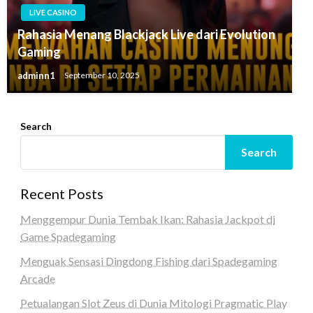
LIVE CASINO
Rahasia Menang Blackjack Live dari Evolution
Gaming
adminn1
September 10, 2025
Search
Search
Recent Posts
Menggempur Dunia Tembak Ikan: Rahasia Jackpot di
Game Spadegaming
Menguak Sensasi Dingdong Fishing dari Spadegaming
Arcade
Petualangan Slot Zeus di Dunia Mitologi Pragmatic Play