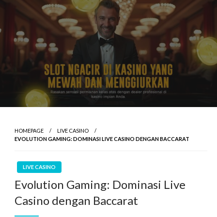
HOMEPAGE
LIVE CASINO
EVOLUTION GAMING: DOMINASI LIVE CASINO DENGAN BACCARAT
LIVE CASINO
Evolution Gaming: Dominasi Live
Casino dengan Baccarat