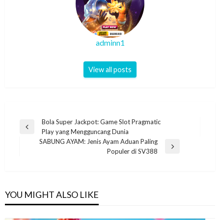
adminn1
View all posts
Post
Bola Super Jackpot: Game Slot Pragmatic
Previous
Play yang Mengguncang Dunia
navigation
Post
SABUNG AYAM: Jenis Ayam Aduan Paling
Next
Populer di SV388
Post
YOU MIGHT ALSO LIKE