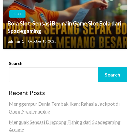
SLOT
Bola Slot: Sensasi Bermain Game Slot Bola dari
Spadegaming
adminn1
October 18, 2025
Search
Search
Recent Posts
Menggempur Dunia Tembak Ikan: Rahasia Jackpot di
Game Spadegaming
Menguak Sensasi Dingdong Fishing dari Spadegaming
Arcade