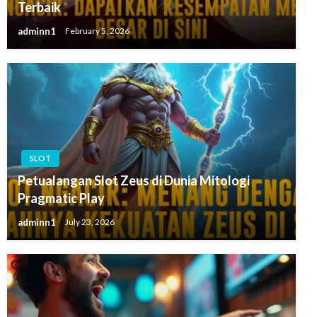
Terbaik
adminn1
February 5, 2026
SLOT
Petualangan Slot Zeus di Dunia Mitologi
Pragmatic Play
adminn1
July 23, 2026