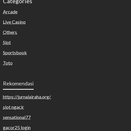
Categories
Arcade
Live Casino
Others
Slot
Sportsbook
Toto
Rekomendasi
https://jurnalairaha.org/
slot ngacir
sensational77
gacor25 login