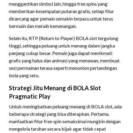
menggantikan simbol lain, hingga free spins yang
memberikan kesempatan putaran gratis, setiap fitur
dirancang agar pemain semakin terpacu untuk terus
bermain dan meraih kemenangan.
Selain itu, RTP (Return to Player) BOLA slot tergolong
tinggi, sehingga peluang untuk menang dalam jangka
panjang cukup besar. Pemain juga dapat menikmati
grafis yang halus dan animasi yang menawan, membuat
sesi permainan terasa seperti menonton pertandingan
bola yang seru.
Strategi Jitu Menang di BOLA Slot
Pragmatic Play
Untuk meningkatkan peluang menang di BOLA slot, ada
beberapa strategi yang bisa diterapkan. Pertama,
manfaatkan fitur free spin semaksimal mungkin dengan
mengelola taruhan secara bijak agar tidak cepat