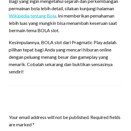
Bagi yang ingin mengetahui sejarah dan perkembangan
permainan bola lebih detail, silakan kunjungi halaman
Wikipedia tentang Bola
. Ini memberikan pemahaman
lebih luas yang mungkin bisa menambah keseruan saat
bermain tema BOLA slot.
Kesimpulannya, BOLA slot dari Pragmatic Play adalah
pilihan tepat bagi Anda yang mencari hiburan online
dengan peluang menang besar dan gameplay yang
menarik. Cobalah sekarang dan buktikan sensasinya
sendiri!
LEAVE A RESPONSE
Your email address will not be published.
Required fields
are marked
*