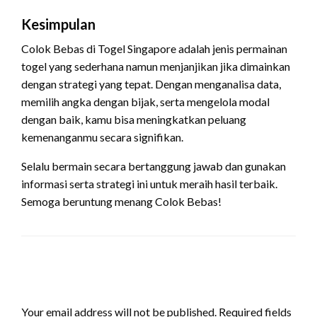
Kesimpulan
Colok Bebas di Togel Singapore adalah jenis permainan
togel yang sederhana namun menjanjikan jika dimainkan
dengan strategi yang tepat. Dengan menganalisa data,
memilih angka dengan bijak, serta mengelola modal
dengan baik, kamu bisa meningkatkan peluang
kemenanganmu secara signifikan.
Selalu bermain secara bertanggung jawab dan gunakan
informasi serta strategi ini untuk meraih hasil terbaik.
Semoga beruntung menang Colok Bebas!
LEAVE A RESPONSE
Your email address will not be published.
Required fields