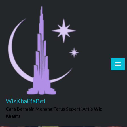
Skip
to
content
WizKhalifaBet
Cara Bermain Menang Terus Seperti Artis Wiz
Khalifa