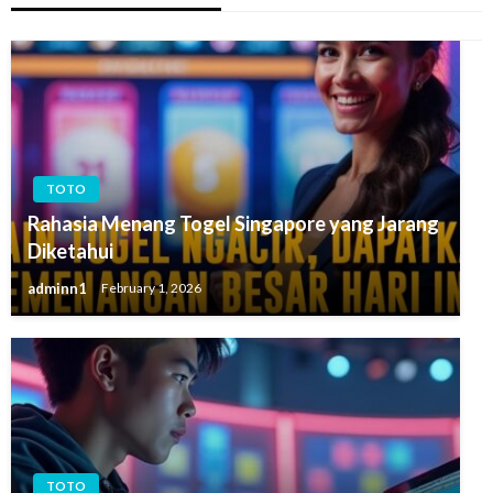
TOTO
Rahasia Menang Togel Singapore yang Jarang
Diketahui
adminn1
February 1, 2026
TOTO