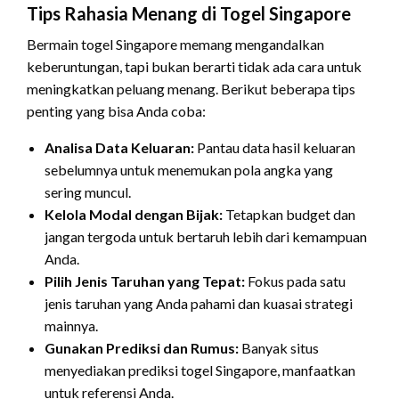
Tips Rahasia Menang di Togel Singapore
Bermain togel Singapore memang mengandalkan
keberuntungan, tapi bukan berarti tidak ada cara untuk
meningkatkan peluang menang. Berikut beberapa tips
penting yang bisa Anda coba:
Analisa Data Keluaran:
Pantau data hasil keluaran
sebelumnya untuk menemukan pola angka yang
sering muncul.
Kelola Modal dengan Bijak:
Tetapkan budget dan
jangan tergoda untuk bertaruh lebih dari kemampuan
Anda.
Pilih Jenis Taruhan yang Tepat:
Fokus pada satu
jenis taruhan yang Anda pahami dan kuasai strategi
mainnya.
Gunakan Prediksi dan Rumus:
Banyak situs
menyediakan prediksi togel Singapore, manfaatkan
untuk referensi Anda.