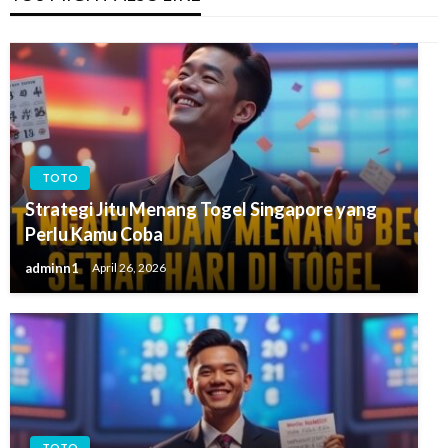
TOTO
Strategi Jitu Menang Togel Singapore yang
Perlu Kamu Coba
adminn1
April 26, 2026
TOTO