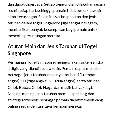
dan dapat dipercaya. Setiap pengundian dilakukan secara
resmi setiap hari, sehingga pemain tidak perlu khawatir
akan kecurangan. Selain itu, variasi pasaran dan jenis
taruhan dalam togel Singapore juga sangat beragam,
memberikan banyak kesempatan bagi pemain untuk
mencoba peruntungan mereka.
Aturan Main dan Jenis Taruhan di Togel
Singapore
Permainan Togel Singapore menggunakan sistem angka
4 digit yang diundi secara rutin. Pemain dapat memilih
berbagai jenis taruhan, misalnya taruhan 4D (empat
angka), 3D (tiga angka), 2D (dua angka), serta taruhan
Colok Bebas, Colok Naga, dan masih banyak lagi.
Masing-masing jenis taruhan memiliki peluang dan
strategi tersendiri, sehingga pemain dapat memilih yang
paling sesuai dengan gaya bermain mereka.