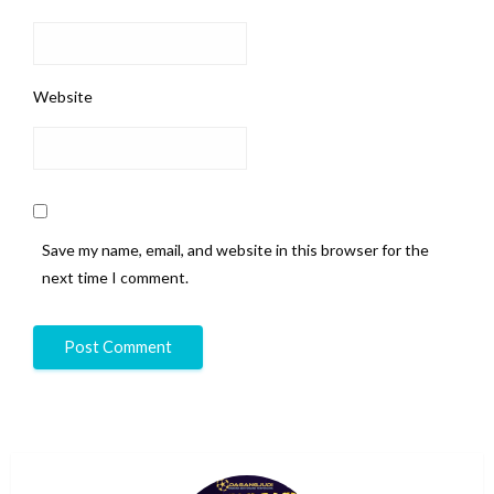
Website
Save my name, email, and website in this browser for the
next time I comment.