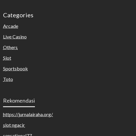
Categories
Arcade
Live Casino
Others
Slot
Sportsbook
Toto
Rekomendasi
https://jurnalairaha.org/
slot ngacir
sensational77