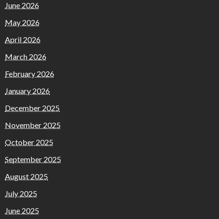
June 2026
May 2026
April 2026
March 2026
February 2026
January 2026
December 2025
November 2025
October 2025
September 2025
August 2025
July 2025
June 2025