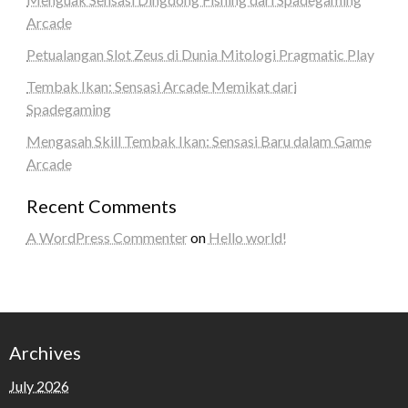
Arcade
Petualangan Slot Zeus di Dunia Mitologi Pragmatic Play
Tembak Ikan: Sensasi Arcade Memikat dari
Spadegaming
Mengasah Skill Tembak Ikan: Sensasi Baru dalam Game
Arcade
Recent Comments
A WordPress Commenter
on
Hello world!
Archives
July 2026