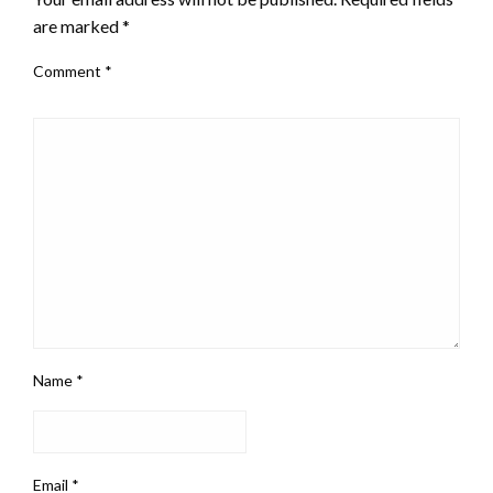
are marked
*
Comment
*
Name
*
Email
*